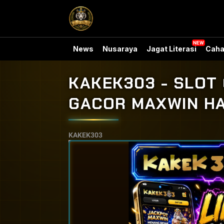
News
Nusaraya
Jagat Literasi
Caha
KAKEK303 - SLOT
GACOR MAXWIN HAR
KAKEK303