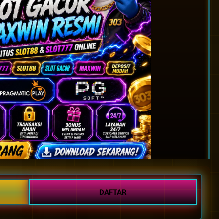
DAFTAR