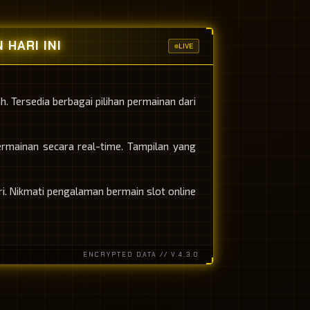
gacor secara online.
 HARI INI
LIVE
 Tersedia berbagai pilihan permainan dari
rmainan secara real-time. Tampilan yang
. Nikmati pengalaman bermain slot online
ENCRYPTED DATA // V.4.3.0