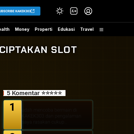
UBSCRIBE KAKEK303
alth
Money
Properti
Edukasi
Travel
NCIPTAKAN SLOT
5 Komentar ⭐⭐⭐⭐⭐
1
aku sudah mencoba bermain di
situs KAKEK303 dan pengalaman
yang saya rasakan cukup
menyenangkan. Proses deposit
melalui Dana sangat cepat dan